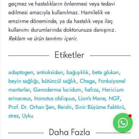
geçmez ve hastalıkların önlenmesi veya tedavi
edilmesi amacıyla kullanılmaz. Hamilelik ve
emzirme döneminde, ya da hastalık veya ilaç
kullanımı durumlarında doktorunuza danışınız.
Reklam ve ürün tanıtımı içerir.
Etiketler
adaptogen
,
antioksidan
,
bağışıklık
,
beta glukan
,
beyin sağlığı
,
bütüncül sağlık
,
Chaga
,
Fonksiyonel
mantarlar
,
Ganoderma lucidum
,
hafıza
,
Hericium
erinaceus
,
Inonotus obliquus
,
Lion's Mane
,
NGF
,
Prof. Dr. Orhan Şen
,
Reishi
,
Sinir Büyüme Faktörü
,
stres
,
Uyku
Daha Fazla