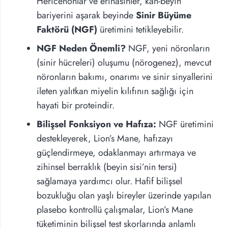
Hericenonlar ve erinasinler, kan-beyin
bariyerini aşarak beyinde
Sinir Büyüme
Faktörü (NGF)
üretimini tetikleyebilir.
NGF Neden Önemli?
NGF, yeni nöronların
(sinir hücreleri) oluşumu (nörogenez), mevcut
nöronların bakımı, onarımı ve sinir sinyallerini
ileten yalıtkan miyelin kılıfının sağlığı için
hayati bir proteindir.
Bilişsel Fonksiyon ve Hafıza:
NGF üretimini
destekleyerek, Lion’s Mane, hafızayı
güçlendirmeye, odaklanmayı artırmaya ve
zihinsel berraklık (beyin sisi’nin tersi)
sağlamaya yardımcı olur. Hafif bilişsel
bozukluğu olan yaşlı bireyler üzerinde yapılan
plasebo kontrollü çalışmalar, Lion’s Mane
tüketiminin bilişsel test skorlarında anlamlı