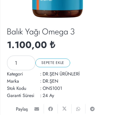
Balık Yağı Omega 3
1.100,00
₺
Balık
SEPETE EKLE
Yağı
Omega
Kategori
:
DR.ŞEN ÜRÜNLERİ
3
Marka
:
DR.ŞEN
adet
Stok Kodu
: ONS1001
Garanti Süresi
: 24 Ay
Paylaş