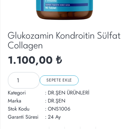
Glukozamin Kondroitin Sülfat
Collagen
1.100,00
₺
Glukozamin
SEPETE EKLE
Kondroitin
Sülfat
Kategori
:
DR.ŞEN ÜRÜNLERİ
Collagen
Marka
:
DR.ŞEN
adet
Stok Kodu
: ONS1006
Garanti Süresi
: 24 Ay