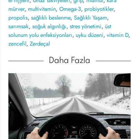
el hijyeni
,
Gıda Takviyeleri
,
grip
,
ıhlamur
,
kara
mürver
,
multivitamin
,
Omega-3
,
probiyotikler
,
propolis
,
sağlıklı beslenme
,
Sağlıklı Yaşam
,
sarımsak
,
soğuk algınlığı
,
stres yönetimi
,
üst
solunum yolu enfeksiyonları
,
uyku düzeni
,
vitamin D
,
zencefil
,
Zerdeçal
Daha Fazla