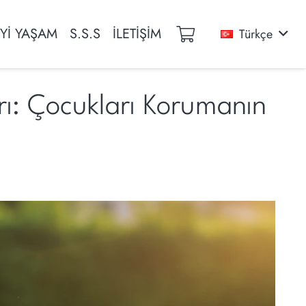
İYİ YAŞAM
S.S.S
İLETİŞİM
Türkçe
rı: Çocukları Korumanın