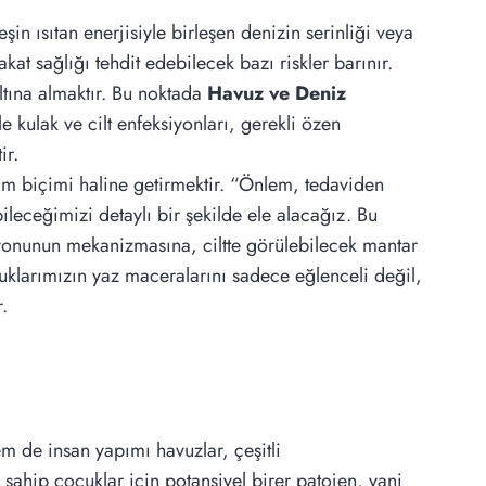
in ısıtan enerjisiyle birleşen denizin serinliği veya
at sağlığı tehdit edebilecek bazı riskler barınır.
ltına almaktır. Bu noktada
Havuz ve Deniz
 kulak ve cilt enfeksiyonları, gerekli özen
ir.
am biçimi haline getirmektir. “Önlem, tedaviden
ileceğimizi detaylı bir şekilde ele alacağız. Bu
iyonunun mekanizmasına, ciltte görülebilecek mantar
cuklarımızın yaz maceralarını sadece eğlenceli değil,
.
m de insan yapımı havuzlar, çeşitli
sahip çocuklar için potansiyel birer patojen, yani