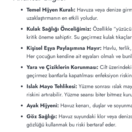
Temel Hijyen Kuralı:
Havuza veya denize girme
uzaklaştırmanın en etkili yoludur.
Kulak Sağlığı Önceliğimiz:
Özellikle “yüzücü 
kritik öneme sahiptir. Su geçirmez kulak tıkaçlar
Kişisel Eşya Paylaşımına Hayır:
Havlu, terlik
Her çocuğun kendine ait eşyaları olmalı ve bunl
Yara ve Çiziklerin Korunması:
Cilt üzerindeki
geçirmez bantlarla kapatılması enfeksiyon riskini
Islak Mayo Tehlikesi:
Yüzme sonrası ıslak mayo
riskini artırabilir. Yüzme seansı biter bitmez kuru
Ayak Hijyeni:
Havuz kenarı, duşlar ve soyunma od
Göz Sağlığı:
Havuz suyundaki klor veya denizde
gözlüğü kullanmak bu riski bertaraf eder.