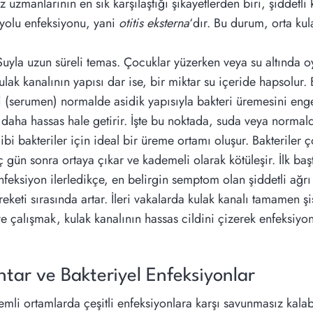
zmanlarının en sık karşılaştığı şikayetlerden biri, şiddetli 
 yolu enfeksiyonu, yani
otitis eksterna
‘dır. Bu durum, orta kula
Suyla uzun süreli temas. Çocuklar yüzerken veya su altında 
lak kanalının yapısı dar ise, bir miktar su içeride hapsolur.
iri (serumen) normalde asidik yapısıyla bakteri üremesini eng
i daha hassas hale getirir. İşte bu noktada, suda veya normal
ibi bakteriler için ideal bir üreme ortamı oluşur. Bakteriler 
gün sonra ortaya çıkar ve kademeli olarak kötüleşir. İlk başta
 Enfeksiyon ilerledikçe, en belirgin semptom olan şiddetli ağrı
ti sırasında artar. İleri vakalarda kulak kanalı tamamen şi
 çalışmak, kulak kanalının hassas cildini çizerek enfeksiyon 
ntar ve Bakteriyel Enfeksiyonlar
li ortamlarda çeşitli enfeksiyonlara karşı savunmasız kalabil