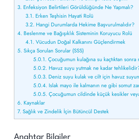
3.
Enfeksiyon Belirtileri Görüldüğünde Ne Yapmalı?
3.1.
Erken Teşhisin Hayati Rolü
3.2.
Hangi Durumlarda Hekime Başvurulmalıdır?
4.
Beslenme ve Bağışıklık Sisteminin Koruyucu Rolü
4.1.
Vücudun Doğal Kalkanını Güçlendirmek
5.
Sıkça Sorulan Sorular (SSS)
5.0.1.
Çocuğumun kulağına su kaçtıktan sonra 
5.0.2.
Havuz suyu yutmak ne kadar tehlikelidir
5.0.3.
Deniz suyu kulak ve cilt için havuz suyu
5.0.4.
Islak mayo ile kalmanın ne gibi somut zar
5.0.5.
Çocuğumun cildinde küçük kesikler veya s
6.
Kaynaklar
7.
Sağlık ve Zindelik İçin Bütüncül Destek
Anahtar Bilgiler