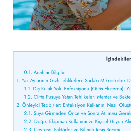
İçindekile
0.1.
Anahtar Bilgiler
1.
Yaz Aylarının Gizli Tehlikeleri: Sudaki Mikroskobik 
1.1.
Dış Kulak Yolu Enfeksiyonu (Otitis Eksterna): Y
1.2.
Ciltte Pusuya Yatan Tehlikeler: Mantar ve Bakte
2.
Önleyici Tedbirler: Enfeksiyon Kalkanını Nasıl Oluş
2.1.
Suya Girmeden Önce ve Sonra Atılması Gereke
2.2.
Doğru Ekipman Kullanımı ve Kişisel Hijyen Alış
2.3.
Çevresel Faktörler ve Bilinçli Tesis Seçimi