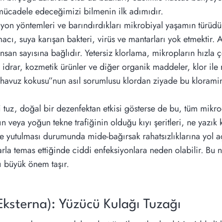
l mücadele edeceğimizi bilmenin ilk adımıdır.
yon yöntemleri ve barındırdıkları mikrobiyal yaşamın türüdür
acı, suya karışan bakteri, virüs ve mantarları yok etmektir. 
an sayısına bağlıdır. Yetersiz klorlama, mikropların hızla 
idrar, kozmetik ürünler ve diğer organik maddeler, klor ile r
 “havuz kokusu”nun asıl sorumlusu klordan ziyade bu kloramin
ği tuz, doğal bir dezenfektan etkisi gösterse de bu, tüm mi
rın veya yoğun tekne trafiğinin olduğu kıyı şeritleri, ne yazık k
lir ve yutulması durumunda mide-bağırsak rahatsızlıklarına yo
aralarla temas ettiğinde ciddi enfeksiyonlara neden olabilir. Bu
ı büyük önem taşır.
 Eksterna): Yüzücü Kulağı Tuzağı