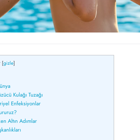
r
[
gizle
]
Dünya
üzücü Kulağı Tuzağı
riyel Enfeksiyonlar
tururuz?
n Altın Adımlar
kanlıkları