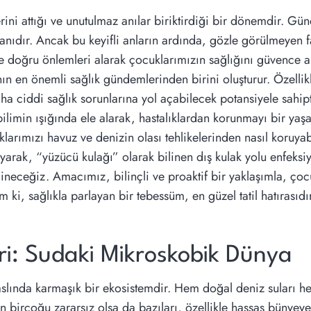
ini attığı ve unutulmaz anılar biriktirdiği bir dönemdir. Güneş
anıdır. Ancak bu keyifli anların ardında, gözle görülmeyen fak
ve doğru önlemleri alarak çocuklarımızın sağlığını güvence a
ın en önemli sağlık gündemlerinden birini oluşturur. Özellikle
aha ciddi sağlık sorunlarına yol açabilecek potansiyele sahipt
limin ışığında ele alarak, hastalıklardan korunmayı bir yaş
larımızı havuz ve denizin olası tehlikelerinden nasıl koruyab
arak, “yüzücü kulağı” olarak bilinen dış kulak yolu enfeks
ğineceğiz. Amacımız, bilinçli ve proaktif bir yaklaşımla, ço
 ki, sağlıkla parlayan bir tebessüm, en güzel tatil hatırasıdır
leri: Sudaki Mikroskobik Dünya
slında karmaşık bir ekosistemdir. Hem doğal deniz suları he
birçoğu zararsız olsa da bazıları, özellikle hassas bünyeye 