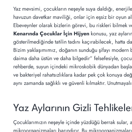
Yaz mevsimi, çocukların neşeyle suya daldığı, enerjiler
havuzun davetkar maviliği, onlar için eşsiz bir oyun al
Ebeveynler olarak bizlerin görevi, bu riskleri bilmek 
Kenarında Çocuklar İçin Hijyen
konusu, yaz ayların
gösterilmediğinde tatilin tadını kaçırabilecek, hatta d
Bizim yaklaşımımız, doğanın sunduğu şifayı modern bi
daima daha üstün ve daha bilgedir” felsefesiyle, çocuk
rehberde, suyun içindeki mikroskobik dünyadan başlay
ve bakteriyel rahatsızlıklara kadar pek çok konuya de
aynı zamanda sağlıklı ve güvenli kılmaktır. Unutmayalım
Yaz Aylarının Gizli Tehlike
Çocuklarımızın neşeyle içinde yüzdüğü berrak sular, a
mikroorganizmaları barındırır. Bu mikroorganizmaların 