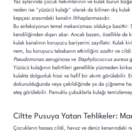
Yaz aylarında çocuk hekimlerinin ve kulak burun boğaz u
neden ise “yüzücü kulağı” olarak da bilinen dış kulak
kepçesi arasındaki kanalın iltihaplanmasıdır.
Bu enfeksiyonun temel mekanizması oldukça basittir: 
kendiliğinden dışarı akar. Ancak bazen, özellikle de ku
kulak kanalının koruyucu bariyerini zayıflatır. Kulak k
nem, bu koruyucu tabakanın etkinliğini azaltır ve cild
Pseudomonas aeruginosa
ve
Staphylococcus aureus
g
Yüzücü kulağının belirtileri genellikle yüzmeden birkaç 
kulakta dolgunluk hissi ve hafif bir akıntı görülebilir.
dokunulduğunda veya çekildiğinde ya da çiğneme hareke
ateş görülebilir. Pamuklu çubuklarla kulağı temizlemeye
Ciltte Pusuya Yatan Tehlikeler: Ma
Çocukların hassas cildi, havuz ve deniz kenarındaki nem