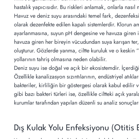
hastalık yapıcısıdır. Bu riskleri anlamak, onlarla nası
Havuz ve deniz suyu arasındaki temel fark, dezenfeksi
olarak dezenfekte edilen kapalı sistemlerdir. Klorun am
ayarlanmasına, suyun pH dengesine ve havuza giren ins
havuza giren her bireyin vücudundan suya karışan ter, 
oluşturur. Gözlerde yanma, ciltte kuruluk ve o keskin
yollarının tahriş olmasına neden olabilir.
Deniz suyu ise doğal ve açık bir ekosistemdir. İçerdi
Özellikle kanalizasyon sızıntılarının, endüstriyel atıkla
bakteriler, kirliliğin bir göstergesi olarak kabul edi
gibi bazı bakteri türleri ise, özellikle ciltteki açık y
kurumlar tarafından yapılan düzenli su analiz sonuçlar
Dış Kulak Yolu Enfeksiyonu (Otitis