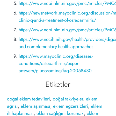
https://www.ncbi.nlm.nih.gov/pmc/articles/PM
https://newsnetwork.mayoclinic.org/discussion/m
clinic-q-and-a-treatment-of-osteoarthritis/
https://www.ncbi.nlm.nih.gov/pmc/articles/PM
https://www.nccih.nih.gov/health/providers/digest/
and-complementary-health-approaches
https://www.mayoclinic.org/diseases-
conditions/osteoarthritis/expert-
answers/glucosamine/faq-20058430
Etiketler
doğal eklem tedavileri
,
doğal takviyeler
,
eklem
ağrısı
,
eklem aşınması
,
eklem egzersizleri
,
eklem
iltihaplanması
,
eklem sağlığını korumak
,
eklem