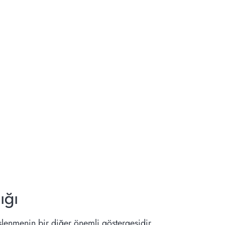
ığı
slenmenin bir diğer önemli göstergesidir.