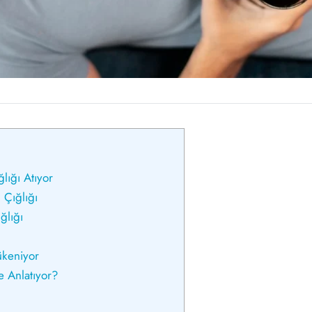
lığı Atıyor
 Çığlığı
ğlığı
ükeniyor
e Anlatıyor?