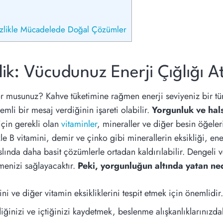
sizlikle Mücadelede Doğal Çözümler
lik: Vücudunuz Enerji Çığlığı A
yor musunuz? Kahve tüketimine rağmen enerji seviyeniz bir 
li bir mesaj verdiğinin işareti olabilir.
Yorgunluk ve hals
çin gerekli olan
vitaminler
, mineraller ve diğer besin öğeler
e B vitamini, demir ve çinko gibi minerallerin eksikliği, ene
aslında daha basit çözümlerle ortadan kaldırılabilir. Dengel
tmenizi sağlayacaktır.
Peki, yorgunluğun altında yatan ned
i ve diğer vitamin eksikliklerini tespit etmek için önemlidir.
inizi ve içtiğinizi kaydetmek, beslenme alışkanlıklarınızdak