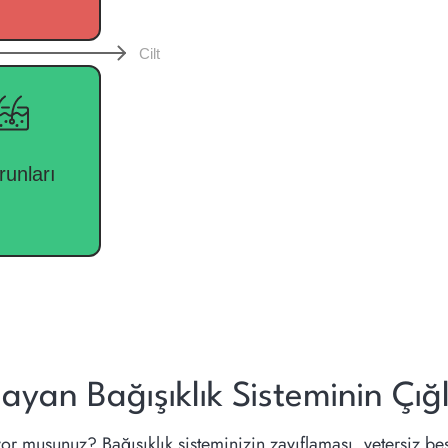
ayan Bağışıklık Sisteminin Çığl
or musunuz? Bağışıklık sisteminizin zayıflaması, yetersiz be