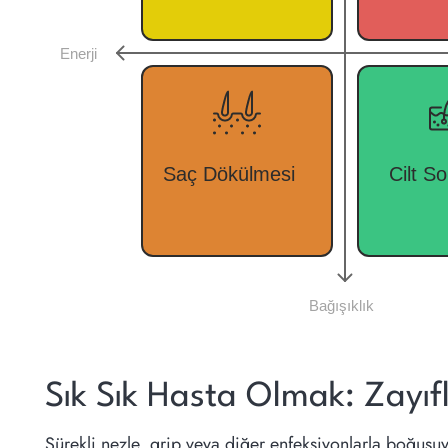
Sık Sık Hasta Olmak: Zayıfl
Sürekli nezle, grip veya diğer enfeksiyonlarla boğuşuy