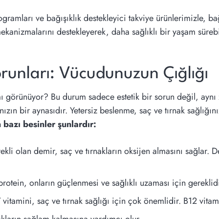
gramları ve bağışıklık destekleyici takviye ürünlerimizle, ba
anizmalarını destekleyerek, daha sağlıklı bir yaşam sürebil
runları: Vücudunuzun Çığlığı
ız mı görünüyor? Bu durum sadece estetik bir sorun değil, a
nızın bir aynasıdır. Yetersiz beslenme, saç ve tırnak sağlığın
n bazı besinler şunlardır:
ekli olan demir, saç ve tırnakların oksijen almasını sağlar. D
protein, onların güçlenmesi ve sağlıklı uzaması için gereklidi
7 vitamini, saç ve tırnak sağlığı için çok önemlidir. B12 vita
akların sağlam kalmasına yardımcı olur.