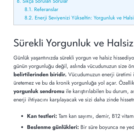
8.
Sıkça Sorulan Sorular
8.1.
Referanslar
8.2.
Enerji Seviyenizi Yükseltin: Yorgunluk ve Hal
Sürekli Yorgunluk ve Halsiz
Günlük yaşantınızda sürekli yorgun ve halsiz hissedi
günün yorgunluğu değil, aslında vücudunuzun size önem
belirtilerinden biridir.
Vücudumuzun enerji üretimi i
üretemez ve bu da kronik yorgunluğa yol açar. Özellikl
yorgunluk sendromu
ile karıştırılabilen bu durum, 
enerji ihtiyacını karşılayacak ve sizi daha zinde hisse
Kan testleri:
Tam kan sayımı, demir, B12 vitamin
Beslenme günlükleri:
Bir süre boyunca ne yediğ