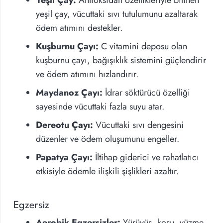
Yeşil Çay:
Antioksidan özellikleriyle bilinen
yeşil çay, vücuttaki sıvı tutulumunu azaltarak
ödem atımını destekler.
Kuşburnu Çayı:
C vitamini deposu olan
kuşburnu çayı, bağışıklık sistemini güçlendirir
ve ödem atımını hızlandırır.
Maydanoz Çayı:
İdrar söktürücü özelliği
sayesinde vücuttaki fazla suyu atar.
Dereotu Çayı:
Vücuttaki sıvı dengesini
düzenler ve ödem oluşumunu engeller.
Papatya Çayı:
İltihap giderici ve rahatlatıcı
etkisiyle ödemle ilişkili şişlikleri azaltır.
Egzersiz
Aerobik Egzersizler:
Yürüyüş, koşu, yüzme