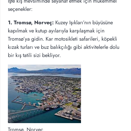
İşte kış mevsiminde seyahat etmek için mükemmel
seçenekler:
1. Tromsø, Norveç:
Kuzey Işıkları’nın büyüsüne
kapılmak ve kutup ayılarıyla karşılaşmak için
Tromsø’ya gidin. Kar motosikleti safarileri, köpekli
kızak turları ve buz balıkçılığı gibi aktivitelerle dolu
bir kış tatili sizi bekliyor.
Tromsø, Norveç