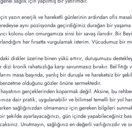
k genel sağlık için yapılmış bir yatırımdır.
n yazın enerjik ve hareketli günlerinin ardından ofis masal
eredeyse aynı pozisyonda geçirdiğimiz durağan bir yaşama b
yıcı kolonu olan omurgamıza sinsi bir savaş ilanıdır. Bir Bey
rlandığını her fırsatta vurgulamak isterim. Vücudumuz bir m
aki diskler üzerine binen yükü artırır, duruşumuzu destekleye
r dizi kronik rahatsızlığa karşı savunmasız bırakır. Bel fıtığı 
arını masa başında, yanlış bir duruşla ve hareketsiz bir şek
r benzetme olduğunu gözler önüne sermektedir.
yatının gerçeklerinden koparmak değil. Aksine, bu rehberi,
ınıza dair pratik, uygulanabilir ve bilimsel temelli bir yol h
 yaparken sağlığınızdan olmamanız için gereken bilgileri sunm
bir şekilde ayarlayacağınızı, gün içinde yapabileceğiniz basi
acaksınız. Unutmayın, sağlığınız en değerli varlığınızdır ve 