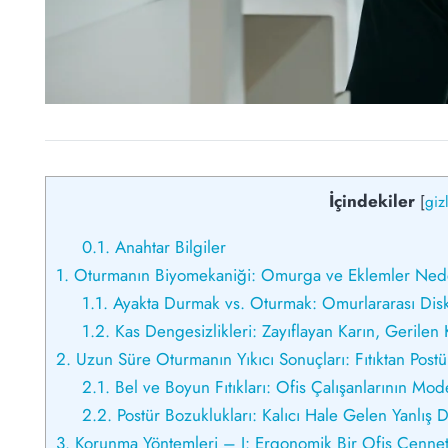
İçindekiler
[
giz
0.1.
Anahtar Bilgiler
1.
Oturmanın Biyomekaniği: Omurga ve Eklemler Ned
1.1.
Ayakta Durmak vs. Oturmak: Omurlararası Disk
1.2.
Kas Dengesizlikleri: Zayıflayan Karın, Gerilen K
2.
Uzun Süre Oturmanın Yıkıcı Sonuçları: Fıtıktan Post
2.1.
Bel ve Boyun Fıtıkları: Ofis Çalışanlarının Mod
2.2.
Postür Bozuklukları: Kalıcı Hale Gelen Yanlış 
3.
Korunma Yöntemleri – I: Ergonomik Bir Ofis Cennet