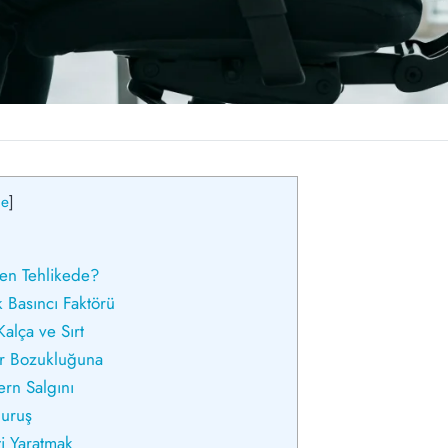
le
]
en Tehlikede?
 Basıncı Faktörü
alça ve Sırt
ür Bozukluğuna
ern Salgını
Duruş
i Yaratmak