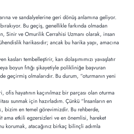
arına ve sandalyelerine geri dönüş anlamına geliyor.
ırakıyor. Bu geçiş, genellikle farkında olmadan
in, Sinir ve Omurilik Cerrahisi Uzmanı olarak, insan
ühendislik harikasıdır; ancak bu harika yapı, amacına
n kasları tembelleştirir, kan dolaşımımızı yavaşlatır
veya boyun fıtığı şikayetiyle polikliniğe başvuran
ilde geçirmiş olmalarıdır. Bu durum, “oturmanın yeni
 ofis hayatının kaçınılmaz bir parçası olan oturma
aritası sunmak için hazırladım. Çünkü “İnsanların en
ak, bizim en temel görevimizdir. Bu rehberde,
t ama etkili egzersizleri ve en önemlisi, hareket
onu korumak, atacağınız birkaç bilinçli adımla