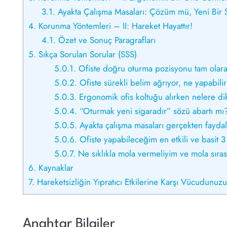
3.1.
Ayakta Çalışma Masaları: Çözüm mü, Yeni Bir
4.
Korunma Yöntemleri – II: Hareket Hayattır!
4.1.
Özet ve Sonuç Paragrafları
5.
Sıkça Sorulan Sorular (SSS)
5.0.1.
Ofiste doğru oturma pozisyonu tam olarak
5.0.2.
Ofiste sürekli belim ağrıyor, ne yapabili
5.0.3.
Ergonomik ofis koltuğu alırken nelere di
5.0.4.
“Oturmak yeni sigaradır” sözü abartı mı
5.0.5.
Ayakta çalışma masaları gerçekten faydal
5.0.6.
Ofiste yapabileceğim en etkili ve basit 
5.0.7.
Ne sıklıkla mola vermeliyim ve mola sıra
6.
Kaynaklar
7.
Hareketsizliğin Yıpratıcı Etkilerine Karşı Vücudunuz
Anahtar Bilgiler