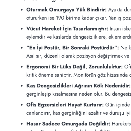
Oturmak Omurgaya Yük Bindirir:
Ayakta dur
otururken ise 190 birime kadar çıkar. Yanlış poz
Vücut Hareket İçin Tasarlanmıştır:
İnsan iske
eylemdir ve kaslarda dengesizliklere, eklemler
“En İyi Postür, Bir Sonraki Postürdür”:
Ne ka
Asıl sır, düzenli olarak pozisyon değiştirmek ve
Ergonomi Bir Lüks Değil, Zorunluluktur:
Ofi
kritik öneme sahiptir. Monitörün göz hizasında 
Kas Dengesizlikleri Ağrının Kök Nedenidir:
gerginleşip kısalmasına neden olur. Bu dengesiz
Ofis Egzersizleri Hayat Kurtarır:
Gün içinde 
canlandırır, kas gerginliğini azaltır ve duruşu iyil
Hasar Sadece Omurgada Değildir:
Hareketsi