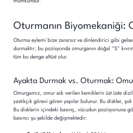
mümkündür.
Oturmanın Biyomekaniği: 
Oturma eylemi bize zararsız ve dinlendirici gibi ge
durmaktır; bu pozisyonda omurganın doğal “S” kıvrımla
tüm bu denge altüst olur.
Ayakta Durmak vs. Oturmak: Omurl
Omurgamız, omur adı verilen kemiklerin üst üste dizil
yastıkçık görevi gören yapılar bulunur. Bu diskler, şo
Bu disklerin içindeki basınç, vücudun pozisyonuna gör
basıncı şu şekilde değişmektedir: