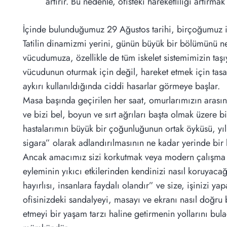
artırır. Bu nedenle, ofisteki hareketliliği artırma
İçinde bulunduğumuz 29 Ağustos tarihi, birçoğumuz içi
Tatilin dinamizmi yerini, günün büyük bir bölümünü n
vücudumuza, özellikle de tüm iskelet sistemimizin taşı
vücudunun oturmak için değil, hareket etmek için tasa
aykırı kullanıldığında ciddi hasarlar görmeye başlar.
Masa başında geçirilen her saat, omurlarımızın arasınd
ve bizi bel, boyun ve sırt ağrıları başta olmak üzere bi
hastalarımın büyük bir çoğunluğunun ortak öyküsü, yıll
sigara” olarak adlandırılmasının ne kadar yerinde bi
Ancak amacımız sizi korkutmak veya modern çalışma ha
eyleminin yıkıcı etkilerinden kendinizi nasıl koruyacağ
hayırlısı, insanlara faydalı olandır” ve size, işinizi
ofisinizdeki sandalyeyi, masayı ve ekranı nasıl doğru 
etmeyi bir yaşam tarzı haline getirmenin yollarını bul