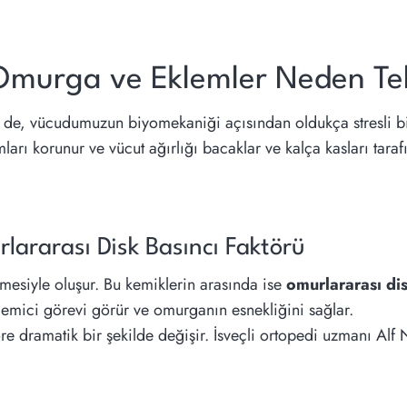
Omurga ve Eklemler Neden Te
lse de, vücudumuzun biyomekaniği açısından oldukça stresli
rı korunur ve vücut ağırlığı bacaklar ve kalça kasları taraf
ararası Disk Basıncı Faktörü
mesiyle oluşur. Bu kemiklerin arasında ise
omurlararası di
k emici görevi görür ve omurganın esnekliğini sağlar.
e dramatik bir şekilde değişir. İsveçli ortopedi uzmanı Alf