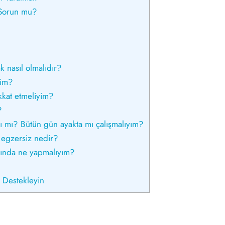
 Sorun mu?
 nasıl olmalıdır?
rim?
kkat etmeliyim?
?
ı mı? Bütün gün ayakta mı çalışmalıyım?
3 egzersiz nedir?
sında ne yapmalıyım?
u Destekleyin