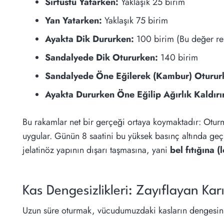
Sırtüstü Yatarken:
Yaklaşık 25 birim
Yan Yatarken:
Yaklaşık 75 birim
Ayakta Dik Dururken:
100 birim (Bu değer refe
Sandalyede Dik Otururken:
140 birim
Sandalyede Öne Eğilerek (Kambur) Oturur
Ayakta Dururken Öne Eğilip Ağırlık Kaldırı
Bu rakamlar net bir gerçeği ortaya koymaktadır: Oturm
uygular. Günün 8 saatini bu yüksek basınç altında geçi
jelatinöz yapının dışarı taşmasına, yani
bel fıtığına 
Kas Dengesizlikleri: Zayıflayan Kar
Uzun süre oturmak, vücudumuzdaki kasların dengesini