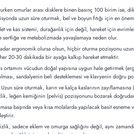
urken omurlar arası disklere binen basınç 100 birim ise, di
isyonda uzun süre oturmak, bel ve boyun fıtığı için en önemli 
let ve kas sistemi, durağanlık için değil, hareket için evrimle
de sertliğe ve metabolizmada yavaşlamaya neden olur.
dar ergonomik olursa olsun, hiçbir oturma pozisyonu uzun s
 her 20-30 dakikada bir ayağa kalkıp hareket etmektir.
s ortamını vücudun doğal yapısına uygun hale getirmek (erg
olması, sandalyenin beli desteklemesi ve klavyenin doğru po
Uzun süre oturmak, karın ve kalça kaslarının zayıflamasına (
lik, leğen kemiğinin (pelvis) pozisyonunu bozarak doğrudan 
masa başında veya kısa molalarda yapılacak basit esneme ve
eştirir.
zlik, sadece eklem ve omurga sağlığını değil, aynı zamanda 