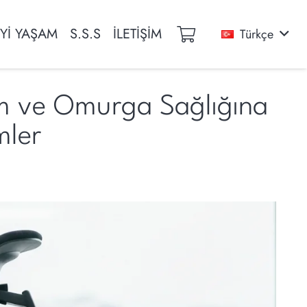
İYİ YAŞAM
S.S.S
İLETİŞİM
Türkçe
m ve Omurga Sağlığına
mler