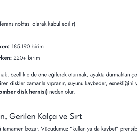
rans noktası olarak kabul edilir)
ken:
185-190 birim
rken:
220+ birim
ak, özellikle de öne eğilerek oturmak, ayakta durmaktan çok
ren diskler zamanla yıpranır, suyunu kaybeder, esnekliğini yi
(lomber disk hernisi)
neden olur.
ın, Gerilen Kalça ve Sırt
 tamamen bozar. Vücudumuz “kullan ya da kaybet” prensibiy