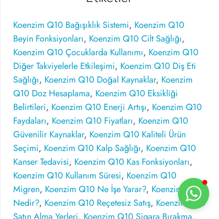
Koenzim Q10 Bağışıklık Sistemi
,
Koenzim Q10
Beyin Fonksiyonları
,
Koenzim Q10 Cilt Sağlığı
,
Koenzim Q10 Çocuklarda Kullanımı
,
Koenzim Q10
Diğer Takviyelerle Etkileşimi
,
Koenzim Q10 Diş Eti
Sağlığı
,
Koenzim Q10 Doğal Kaynaklar
,
Koenzim
Q10 Doz Hesaplama
,
Koenzim Q10 Eksikliği
Belirtileri
,
Koenzim Q10 Enerji Artışı
,
Koenzim Q10
Faydaları
,
Koenzim Q10 Fiyatları
,
Koenzim Q10
Güvenilir Kaynaklar
,
Koenzim Q10 Kaliteli Ürün
Seçimi
,
Koenzim Q10 Kalp Sağlığı
,
Koenzim Q10
Kanser Tedavisi
,
Koenzim Q10 Kas Fonksiyonları
,
Koenzim Q10 Kullanım Süresi
,
Koenzim Q10
Migren
,
Koenzim Q10 Ne İşe Yarar?
,
Koenzim Q10
Nedir?
,
Koenzim Q10 Reçetesiz Satış
,
Koenzim Q10
Satın Alma Yerleri
,
Koenzim Q10 Sigara Bırakma
,