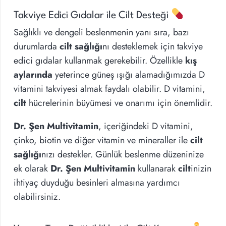
Takviye Edici Gıdalar ile Cilt Desteği
Sağlıklı ve dengeli beslenmenin yanı sıra, bazı
durumlarda
cilt sağlığı
nı desteklemek için takviye
edici gıdalar kullanmak gerekebilir. Özellikle
kış
aylarında
yeterince güneş ışığı alamadığımızda D
vitamini takviyesi almak faydalı olabilir. D vitamini,
cilt
hücrelerinin büyümesi ve onarımı için önemlidir.
Dr. Şen Multivitamin
, içeriğindeki D vitamini,
çinko, biotin ve diğer vitamin ve mineraller ile
cilt
sağlığı
nızı destekler. Günlük beslenme düzeninize
ek olarak
Dr. Şen Multivitamin
kullanarak
cilt
inizin
ihtiyaç duyduğu besinleri almasına yardımcı
olabilirsiniz.