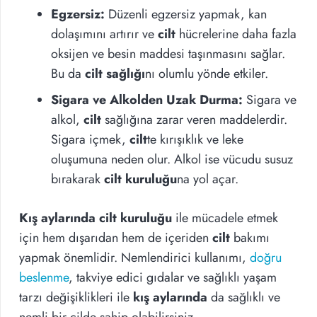
Egzersiz:
Düzenli egzersiz yapmak, kan
dolaşımını artırır ve
cilt
hücrelerine daha fazla
oksijen ve besin maddesi taşınmasını sağlar.
Bu da
cilt sağlığı
nı olumlu yönde etkiler.
Sigara ve Alkolden Uzak Durma:
Sigara ve
alkol,
cilt
sağlığına zarar veren maddelerdir.
Sigara içmek,
cilt
te kırışıklık ve leke
oluşumuna neden olur. Alkol ise vücudu susuz
bırakarak
cilt kuruluğu
na yol açar.
Kış aylarında cilt kuruluğu
ile mücadele etmek
için hem dışarıdan hem de içeriden
cilt
bakımı
yapmak önemlidir. Nemlendirici kullanımı,
doğru
beslenme
, takviye edici gıdalar ve sağlıklı yaşam
tarzı değişiklikleri ile
kış aylarında
da sağlıklı ve