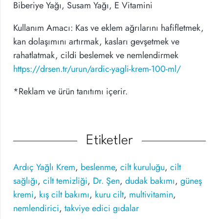
Biberiye Yağı, Susam Yağı, E Vitamini
Kullanım Amacı: Kas ve eklem ağrılarını hafifletmek,
kan dolaşımını artırmak, kasları gevşetmek ve
rahatlatmak, cildi beslemek ve nemlendirmek
https://drsen.tr/urun/ardic-yagli-krem-100-ml/
*Reklam ve ürün tanıtımı içerir.
Etiketler
Ardıç Yağlı Krem
,
beslenme
,
cilt kuruluğu
,
cilt
sağlığı
,
cilt temizliği
,
Dr. Şen
,
dudak bakımı
,
güneş
kremi
,
kış cilt bakımı
,
kuru cilt
,
multivitamin
,
nemlendirici
,
takviye edici gıdalar