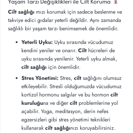
Yaşam Tarzı Değişiklikleri ile Cilt Koruma
Cilt sağlığı
mızı korumak için sadece beslenme ve
takviye edici gıdalar yeterli değildir. Aynı zamanda
sağlıklı bir yaşam tarzı benimsemek de önemlidir.
Yeterli Uyku:
Uyku sırasında vücudumuz
kendini yeniler ve onarır.
Cilt
hücreleri de
uyku sırasında yenilenir. Yeterli uyku almak,
cilt sağlığı
için önemlidir.
Stres Yönetimi:
Stres,
cilt
sağlığını olumsuz
etkileyebilir. Stresli olduğumuzda vücudumuz
kortizol hormonu salgılar ve bu hormon
cilt
kuruluğu
na ve diğer
cilt
problemlerine yol
açabilir. Yoga, meditasyon, derin nefes
egzersizleri gibi stres yönetimi teknikleri
kullanarak
cilt sağlığı
nızı koruyabilirsiniz.