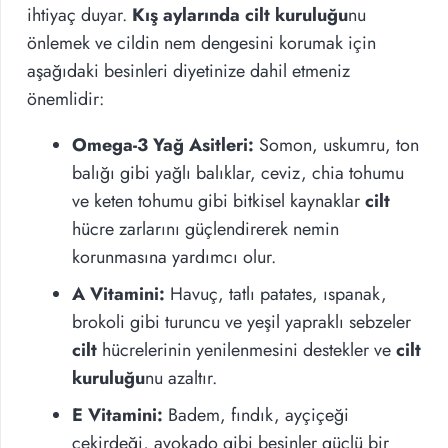
ihtiyaç duyar.
Kış aylarında cilt kuruluğu
nu
önlemek ve cildin nem dengesini korumak için
aşağıdaki besinleri diyetinize dahil etmeniz
önemlidir:
Omega-3 Yağ Asitleri:
Somon, uskumru, ton
balığı gibi yağlı balıklar, ceviz, chia tohumu
ve keten tohumu gibi bitkisel kaynaklar
cilt
hücre zarlarını güçlendirerek nemin
korunmasına yardımcı olur.
A Vitamini:
Havuç, tatlı patates, ıspanak,
brokoli gibi turuncu ve yeşil yapraklı sebzeler
cilt
hücrelerinin yenilenmesini destekler ve
cilt
kuruluğu
nu azaltır.
E Vitamini:
Badem, fındık, ayçiçeği
çekirdeği, avokado gibi besinler güçlü bir