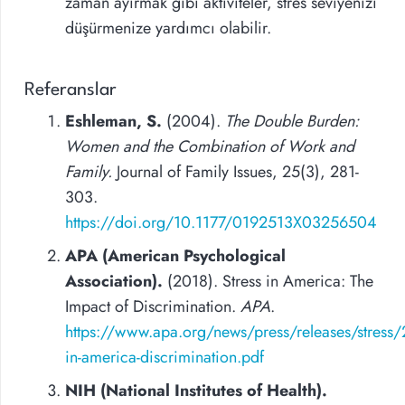
zaman ayırmak gibi aktiviteler, stres seviyenizi
düşürmenize yardımcı olabilir.
Referanslar
Eshleman, S.
(2004).
The Double Burden:
Women and the Combination of Work and
Family.
Journal of Family Issues, 25(3), 281-
303.
https://doi.org/10.1177/0192513X03256504
APA (American Psychological
Association).
(2018). Stress in America: The
Impact of Discrimination.
APA
.
https://www.apa.org/news/press/releases/stress/2
in-america-discrimination.pdf
NIH (National Institutes of Health).