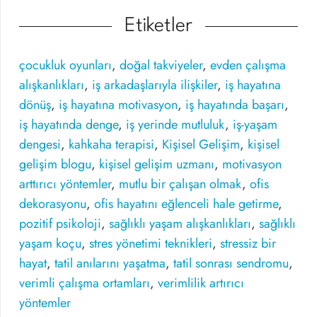
Etiketler
çocukluk oyunları
,
doğal takviyeler
,
evden çalışma
alışkanlıkları
,
iş arkadaşlarıyla ilişkiler
,
iş hayatına
dönüş
,
iş hayatına motivasyon
,
iş hayatında başarı
,
iş hayatında denge
,
iş yerinde mutluluk
,
iş-yaşam
dengesi
,
kahkaha terapisi
,
Kişisel Gelişim
,
kişisel
gelişim blogu
,
kişisel gelişim uzmanı
,
motivasyon
arttırıcı yöntemler
,
mutlu bir çalışan olmak
,
ofis
dekorasyonu
,
ofis hayatını eğlenceli hale getirme
,
pozitif psikoloji
,
sağlıklı yaşam alışkanlıkları
,
sağlıklı
yaşam koçu
,
stres yönetimi teknikleri
,
stressiz bir
hayat
,
tatil anılarını yaşatma
,
tatil sonrası sendromu
,
verimli çalışma ortamları
,
verimlilik artırıcı
yöntemler