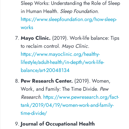
Sleep Works: Understanding the Role of Sleep
in Human Health.
Sleep Foundation
.
https://www.sleepfoundation.org/how-sleep-
works
Mayo Clinic.
(2019). Work-life balance: Tips
to reclaim control.
Mayo Clinic
.
https://www.mayoclinic.org/healthy-
lifestyle/adult-health/in-depth/work-life-
balance/art-20048134
Pew Research Center.
(2019). Women,
Work, and Family: The Time Divide.
Pew
Research
.
https://www.pewresearch.org/fact-
tank/2019/04/19/women-work-and-family-
time-divide/
Journal of Occupational Health