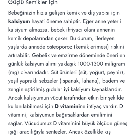
Güçlü Kemikler İçin
Bebeğinizin hızla gelişen kemik ve diş yapısı için
kalsiyum
hayati öneme sahiptir. Eğer anne yeterli
kalsiyum almazsa, bebek ihtiyacı olanı annenin
kemik depolarından çeker. Bu durum, ilerleyen
yaşlarda annede osteoporoz (kemik erimesi) riskini
artırabilir. Gebelik ve emzirme döneminde önerilen
günlük kalsiyum alımı yaklaşık 1000-1300 miligram
(mg) civarındadır. Süt ürünleri (süt, yoğurt, peynir),
yeşil yapraklı sebzeler (ıspanak, lahana), badem ve
zenginleştirilmiş gıdalar iyi kalsiyum kaynaklarıdır.
Ancak kalsiyumun vücut tarafından etkin bir şekilde
kullanılabilmesi için
D vitamini
ne ihtiyaç vardır. D
vitamini, kalsiyumun bağırsaklardan emilimini
sağlar. Vücudumuz D vitaminini büyük ölçüde güneş
ışığı aracılığıyla sentezler. Ancak özellikle kış