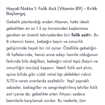
Hayati Nokta 1: Folik Asit (Vitamin B9) – Kritik
Başlangıç
Gebelik planlandığı andan itibaren, hatta ideali
gebelikten en az 1-3 ay öncesinden başlanması
gereken en önemli takviyelerden biri
folik asit
tir. Bu
B vitamini türevi, bebeğin beyin ve omurilik
gelişiminde hayati bir rol oynar. Özellikle gebeliğin
ilk haftalarında, henüz anne adayı hamile olduğunun
farkında bile değilken, bebeğin nöral tüpü (beyin ve
omuriliğin öncüsü) kapanır. Yeterli folik asit alımı,
spina bifida gibi ciddi
nöral tüp defektleri
riskini
%70’e varan oranlarda azaltabilir. Yeşil yapraklı
sebzeler, baklagiller ve zenginleştirilmiş tahıllar folik
asit içerse de, gebelikte artan ihtiyacı sadece
besinlerle karşılamak zordur. Bu nedenle, tüm