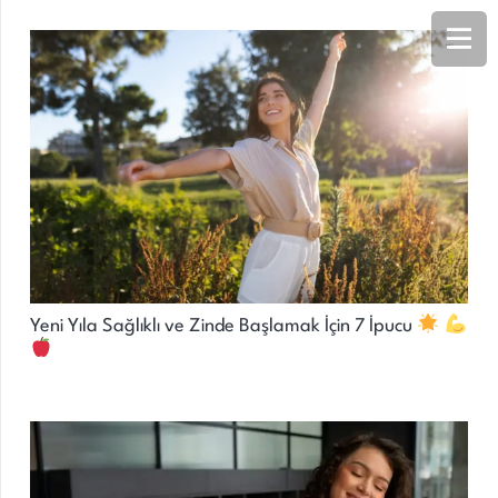
Yeni Yıla Sağlıklı ve Zinde Başlamak İçin 7 İpucu