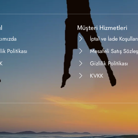
l
Müşteri Hizmetleri
kımızda
İptal ve İade Koşullar
lik Politikası
Mesafeli Satış Sözle
K
Gizlilik Politikası
KVKK