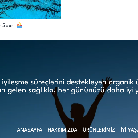
por! ‍‍‍
yileşme süreçlerini destekleyen organik ür
 gelen sağlıkla, her gününüzü daha iyi 
ANASAYFA
HAKKIMIZDA
ÜRÜNLERİMİZ
İYİ YA