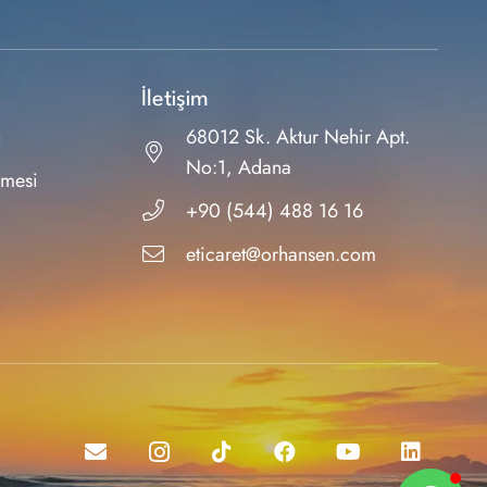
İletişim
ı
68012 Sk. Aktur Nehir Apt.
No:1, Adana
şmesi
+90 (544) 488 16 16
eticaret@orhansen.com