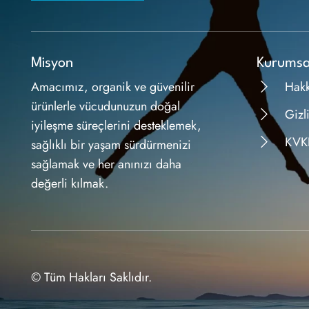
Misyon
Kurumsa
Amacımız, organik ve güvenilir
Hak
ürünlerle vücudunuzun doğal
Gizli
iyileşme süreçlerini desteklemek,
KVK
sağlıklı bir yaşam sürdürmenizi
sağlamak ve her anınızı daha
değerli kılmak.
© Tüm Hakları Saklıdır.