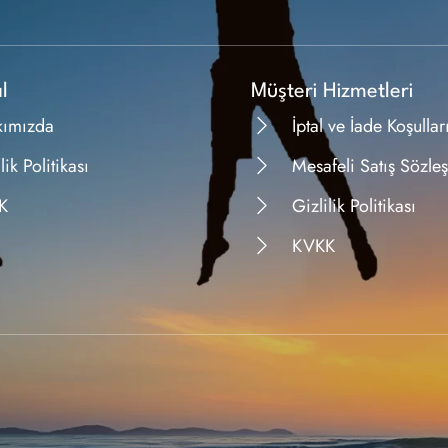
l
Müşteri Hizmetleri
kımızda
İptal ve İade Koşullar
lik Politikası
Mesafeli Satış Sözle
K
Gizlilik Politikası
KVKK