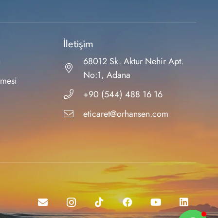
İletişim
ı
68012 Sk. Aktur Nehir Apt.
No:1, Adana
şmesi
+90 (544) 488 16 16
eticaret@orhansen.com