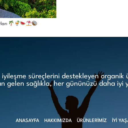
rları
yileşme süreçlerini destekleyen organik ür
 gelen sağlıkla, her gününüzü daha iyi 
ANASAYFA
HAKKIMIZDA
ÜRÜNLERİMİZ
İYİ YA