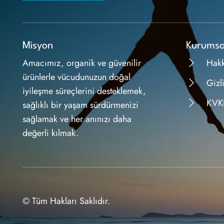
Misyon
Kurumsa
Amacımız, organik ve güvenilir
Hak
ürünlerle vücudunuzun doğal
Gizli
iyileşme süreçlerini desteklemek,
KVK
sağlıklı bir yaşam sürdürmenizi
sağlamak ve her anınızı daha
değerli kılmak.
© Tüm Hakları Saklıdır.