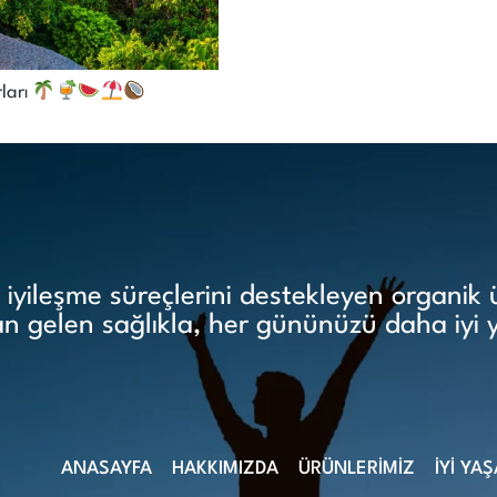
rları
yileşme süreçlerini destekleyen organik ür
 gelen sağlıkla, her gününüzü daha iyi 
ANASAYFA
HAKKIMIZDA
ÜRÜNLERİMİZ
İYİ YA