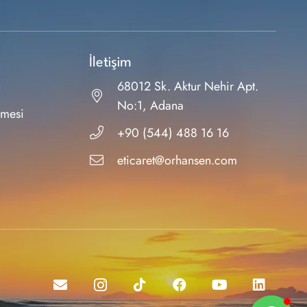
İletişim
ı
68012 Sk. Aktur Nehir Apt.
No:1, Adana
şmesi
+90 (544) 488 16 16
eticaret@orhansen.com