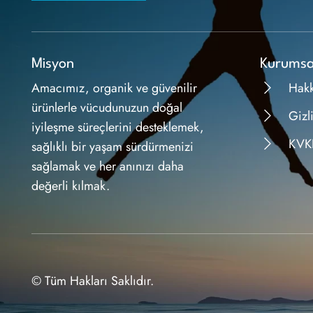
Misyon
Kurumsa
Amacımız, organik ve güvenilir
Hak
ürünlerle vücudunuzun doğal
Gizli
iyileşme süreçlerini desteklemek,
KVK
sağlıklı bir yaşam sürdürmenizi
sağlamak ve her anınızı daha
değerli kılmak.
© Tüm Hakları Saklıdır.