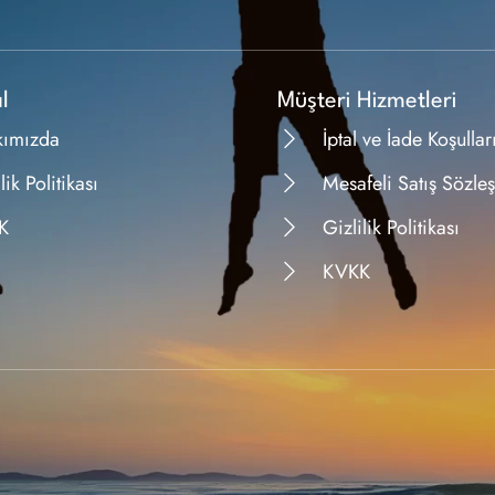
l
Müşteri Hizmetleri
kımızda
İptal ve İade Koşullar
lik Politikası
Mesafeli Satış Sözle
K
Gizlilik Politikası
KVKK