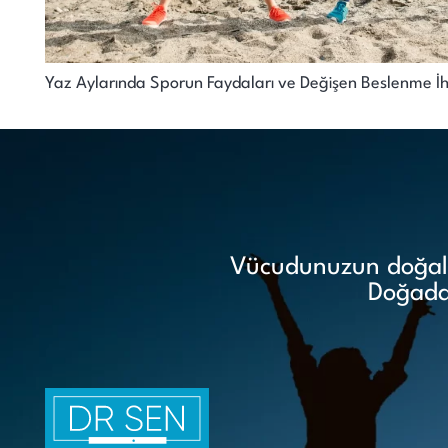
Yaz Aylarında Sporun Faydaları ve Değişen Beslenme İh
Vücudunuzun doğal i
Doğadan