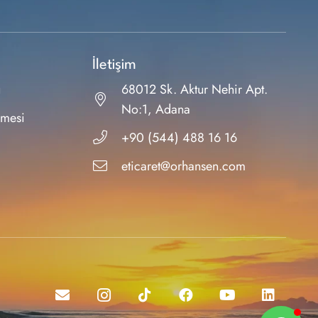
İletişim
ı
68012 Sk. Aktur Nehir Apt.
No:1, Adana
şmesi
+90 (544) 488 16 16
eticaret@orhansen.com