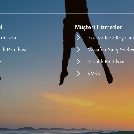
l
Müşteri Hizmetleri
kımızda
İptal ve İade Koşullar
lik Politikası
Mesafeli Satış Sözle
K
Gizlilik Politikası
KVKK