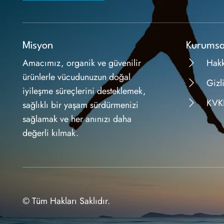
Misyon
Kurumsa
Amacımız, organik ve güvenilir
Hak
ürünlerle vücudunuzun doğal
Gizli
iyileşme süreçlerini desteklemek,
KVK
sağlıklı bir yaşam sürdürmenizi
sağlamak ve her anınızı daha
değerli kılmak.
© Tüm Hakları Saklıdır.