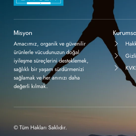
Misyon
Kurumsa
Amacımız, organik ve güvenilir
Hak
ürünlerle vücudunuzun doğal
Gizli
iyileşme süreçlerini desteklemek,
KVK
sağlıklı bir yaşam sürdürmenizi
sağlamak ve her anınızı daha
değerli kılmak.
© Tüm Hakları Saklıdır.