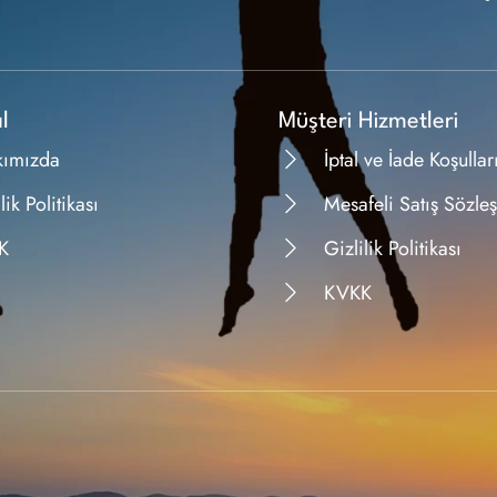
l
Müşteri Hizmetleri
kımızda
İptal ve İade Koşullar
lik Politikası
Mesafeli Satış Sözle
K
Gizlilik Politikası
KVKK