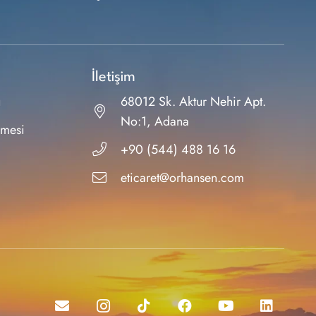
İletişim
ı
68012 Sk. Aktur Nehir Apt.
No:1, Adana
şmesi
+90 (544) 488 16 16
eticaret@orhansen.com