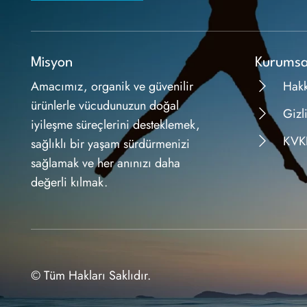
Misyon
Kurumsa
Amacımız, organik ve güvenilir
Hak
ürünlerle vücudunuzun doğal
Gizli
iyileşme süreçlerini desteklemek,
KVK
sağlıklı bir yaşam sürdürmenizi
sağlamak ve her anınızı daha
değerli kılmak.
© Tüm Hakları Saklıdır.