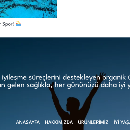
por! ‍‍‍
yileşme süreçlerini destekleyen organik ür
 gelen sağlıkla, her gününüzü daha iyi 
ANASAYFA
HAKKIMIZDA
ÜRÜNLERİMİZ
İYİ YA