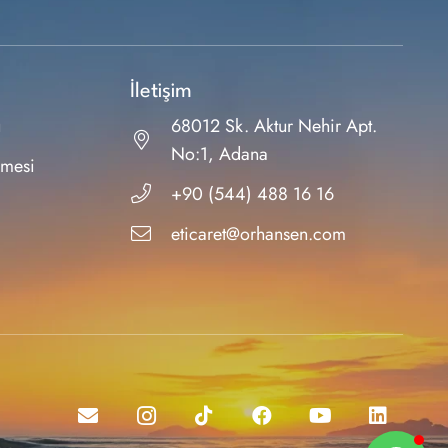
İletişim
ı
68012 Sk. Aktur Nehir Apt.
No:1, Adana
şmesi
+90 (544) 488 16 16
eticaret@orhansen.com