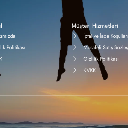
l
Müşteri Hizmetleri
kımızda
İptal ve İade Koşullar
lik Politikası
Mesafeli Satış Sözle
K
Gizlilik Politikası
KVKK