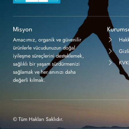
Misyon
Kurums
Amacımız, organik ve güvenilir
Hak
ürünlerle vücudunuzun doğal
Gizli
iyileşme süreçlerini desteklemek,
KVK
sağlıklı bir yaşam sürdürmenizi
sağlamak ve her anınızı daha
değerli kılmak.
© Tüm Hakları Saklıdır.