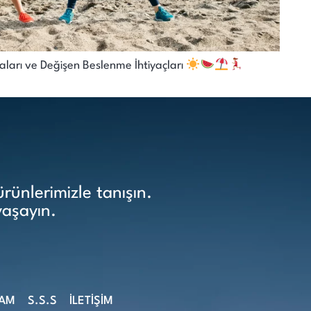
ları ve Değişen Beslenme İhtiyaçları
ünlerimizle tanışın.
yaşayın.
ŞAM
S.S.S
İLETİŞİM