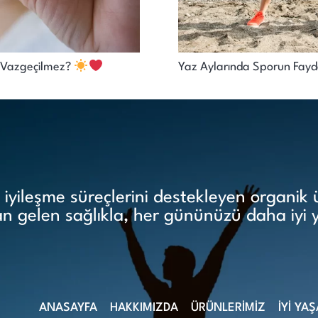
en Vazgeçilmez?
Yaz Aylarında Sporun Fayda
yileşme süreçlerini destekleyen organik ür
 gelen sağlıkla, her gününüzü daha iyi 
ANASAYFA
HAKKIMIZDA
ÜRÜNLERİMİZ
İYİ YA