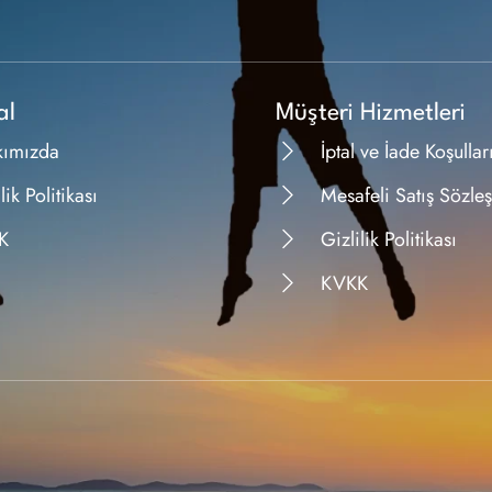
al
Müşteri Hizmetleri
kımızda
İptal ve İade Koşullar
lik Politikası
Mesafeli Satış Sözle
K
Gizlilik Politikası
KVKK