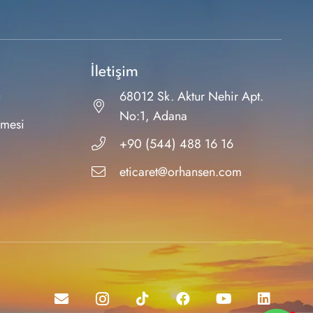
İletişim
ı
68012 Sk. Aktur Nehir Apt.
No:1, Adana
şmesi
+90 (544) 488 16 16
eticaret@orhansen.com