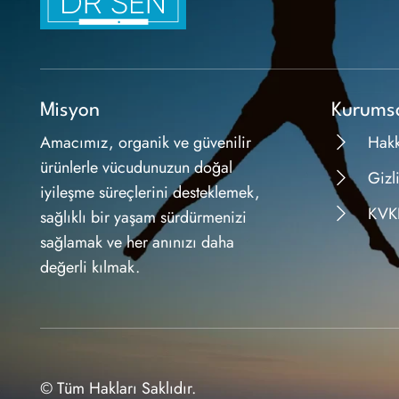
Misyon
Kurums
Amacımız, organik ve güvenilir
Hak
ürünlerle vücudunuzun doğal
Gizli
iyileşme süreçlerini desteklemek,
KVK
sağlıklı bir yaşam sürdürmenizi
sağlamak ve her anınızı daha
değerli kılmak.
© Tüm Hakları Saklıdır.