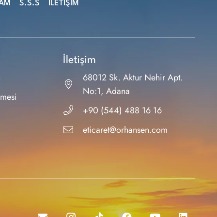
ŞAM
S.S.S
İLETİŞİM
İletişim
ı
68012 Sk. Aktur Nehir Apt.
No:1, Adana
şmesi
+90 (544) 488 16 16
eticaret@orhansen.com