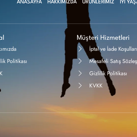
ANASAYFA
HAKKIMIZDA
ÜRÜNLERİMİZ
İYİ YA
al
Müşteri Hizmetleri
kımızda
İptal ve İade Koşullar
lik Politikası
Mesafeli Satış Sözle
K
Gizlilik Politikası
KVKK