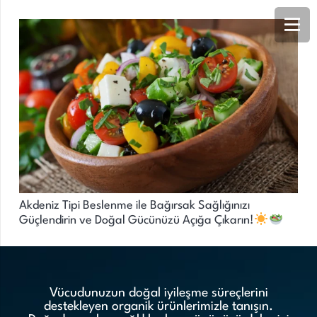
Akdeniz Tipi Beslenme ile Bağırsak Sağlığınızı
Güçlendirin ve Doğal Gücünüzü Açığa Çıkarın!
Vücudunuzun doğal iyileşme süreçlerini
destekleyen organik ürünlerimizle tanışın.