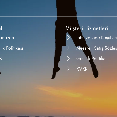
l
Müşteri Hizmetleri
kımızda
İptal ve İade Koşullar
lik Politikası
Mesafeli Satış Sözle
K
Gizlilik Politikası
KVKK