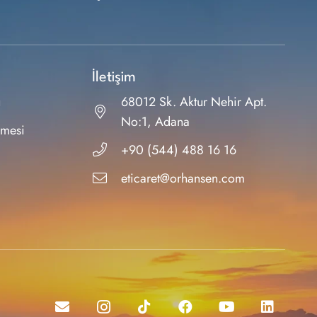
İletişim
ı
68012 Sk. Aktur Nehir Apt.
No:1, Adana
şmesi
+90 (544) 488 16 16
eticaret@orhansen.com