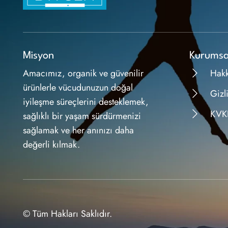
Misyon
Kurumsa
Amacımız, organik ve güvenilir
Hak
ürünlerle vücudunuzun doğal
Gizli
iyileşme süreçlerini desteklemek,
KVK
sağlıklı bir yaşam sürdürmenizi
sağlamak ve her anınızı daha
değerli kılmak.
© Tüm Hakları Saklıdır.